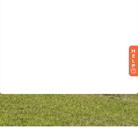
H
E
L
P