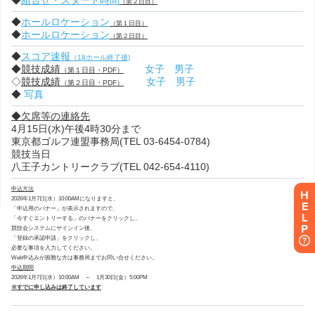
H
E
L
P