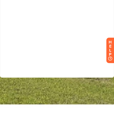
H
E
L
P